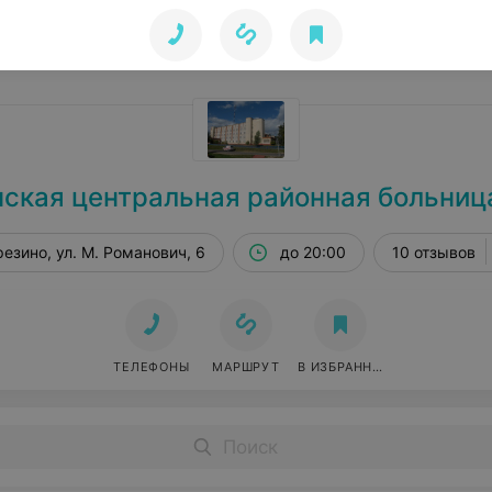
Поиск по сайту
ская центральная районная больниц
езино, ул. М. Романович, 6
до 20:00
10 отзывов
ТЕЛЕФОНЫ
МАРШРУТ
В ИЗБРАННОЕ