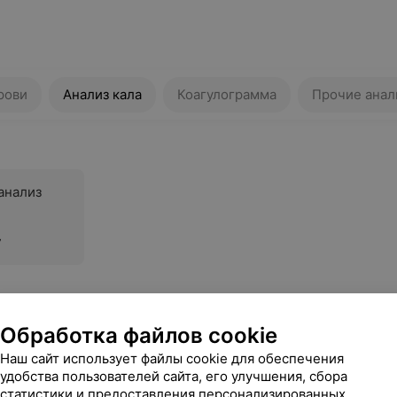
Анализ кала
Коагулограмма
Прочие анализы
рови
Анализ кала
Коагулограмма
Прочие анал
анализ
у
Обработка файлов cookie
Наш сайт использует файлы cookie для обеспечения
удобства пользователей сайта, его улучшения, сбора
статистики и предоставления персонализированных