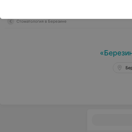
Меню
Стоматология в Березине
«Березин
Бер