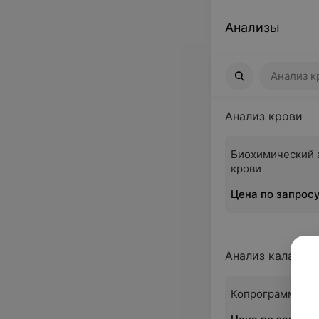
Анализы
Анализ крови
Анализ к
Анализ крови
Биохимический 
крови
Цена по запрос
Анализ кала
Копрограмма